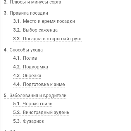
2
Плюсы и минусы сорта
3
Правила посадки
3.1
Место и время посадки
3.2
Выбор саженца
3.3
Посадка в открытый грунт
4
Способы ухода
4.1
Полив
4.2
Подкормка
4.3
Обрезка
4.4
Подготовка к зиме
5
Заболевания и вредители
5.1
Черная гниль
5.2
Виноградный зудень
5.3
Фузариоз