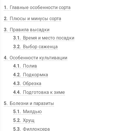
1
Главные особенности сорта
2
Плюсы и минусы сорта
3
Правила высадки
3.1
Время и место посадки
3.2
Выбор саженца
4
Особенности культивации
4.1
Полив
4.2
Подкормка
4.3
Обрезка
4.4
Подготовка к зиме
5
Болезни и паразиты
5.1
Милдью
5.2
Хрущ
5.3
Филлоксера