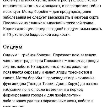
систему. На таких кустах побеги растут слабо, листья
становятся желтыми и опадают, в последствии гибнет
весь куст. Метод борьбы – для предупреждения
заболевания не следует высаживать виноград сорта
Посланник на слишком влажной и тяжелой почве.
Корни саженцев перед посадкой следует вымачивать
в 1% растворе бардосской жидкости.
Оидиум
Оидиум – грибная болезнь. Поражает всю зеленую
часть винограда сорта Посланник – соцветия, грозди,
листья, побеги. На зараженных частях растения
появляется сероватый налет, ягоды трескаются и
гниют. Метод борьбы – производят опрыскивание
фунгицидом (Толедо, Тиовит Джет, Хорус) до начала
набухания почек, после цветения и в период
формирования гроздей; для профилактики
заболевания удаляют зараженные лозы, побеги и
сжигают их.