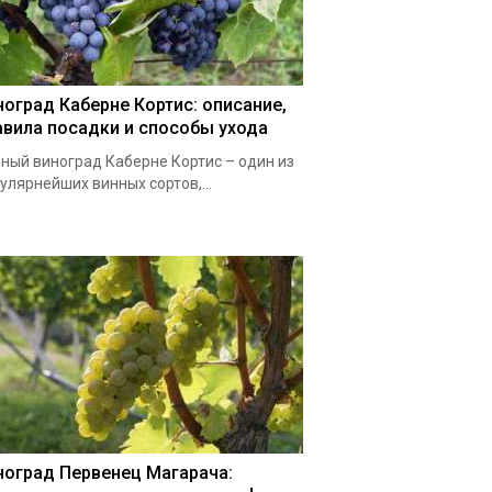
ноград Каберне Кортис: описание,
авила посадки и способы ухода
ный виноград Каберне Кортис – один из
улярнейших винных сортов,...
ноград Первенец Магарача: