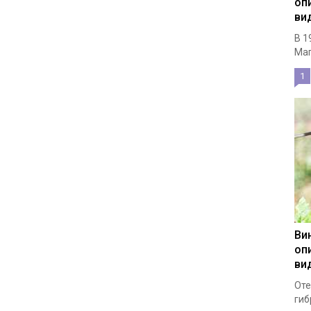
оп
ви
В 1
Маг
1
Ви
оп
ви
Оте
гиб