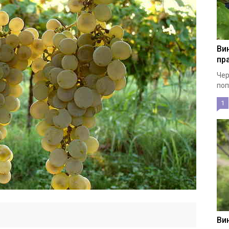
Ви
пр
Чер
поп
1
Ви