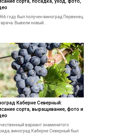
исание сорта, посадка, уход, фото,
део
966 году был получен виноград Первенец
арача. Вывели новый...
ноград Каберне Северный:
исание сорта, выращивание, фото и
део
чественный вариант знаменитого
рида, виноград Каберне Северный был