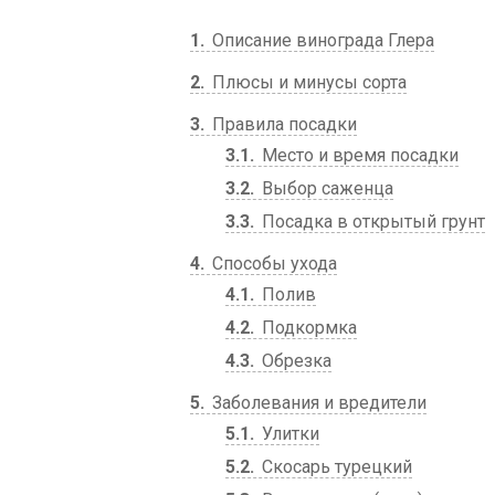
1
Описание винограда Глера
2
Плюсы и минусы сорта
3
Правила посадки
3.1
Место и время посадки
3.2
Выбор саженца
3.3
Посадка в открытый грунт
4
Способы ухода
4.1
Полив
4.2
Подкормка
4.3
Обрезка
5
Заболевания и вредители
5.1
Улитки
5.2
Скосарь турецкий