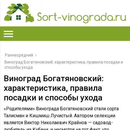
Раннесредний
›
Виноград Богатяновский: характеристика, правила посадки и
способы ухода
Виноград Богатяновский:
характеристика, правила
посадки и способы ухода
«Родителями» Винограда Богатяновский стали сорта
Талисман и Кишмиш Лучистый. Автором селекции
является Виктор Николаевич Крайнов — садовод-
любитель из Кубани, и несмотря на тот факт, что