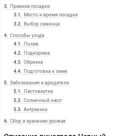
3
Правила посадки
3.1
Место и время посадки
3.2
Выбор саженца
4
Способы ухода
4.1
Полив
4.2
Подкормка
4.3
Обрезка
4.4
Подготовка к зиме
5
Заболевания и вредители
5.1
Листовертка
5.2
Солнечный ожог
5.3
Антракноз
6
Сбор и хранение урожая