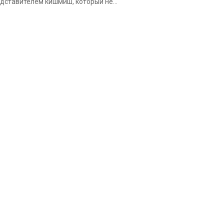
дставителем кишмиш, который не...