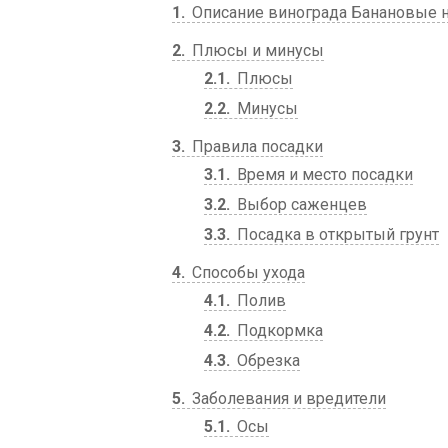
1
Описание винограда Банановые 
2
Плюсы и минусы
2.1
Плюсы
2.2
Минусы
3
Правила посадки
3.1
Время и место посадки
3.2
Выбор саженцев
3.3
Посадка в открытый грунт
4
Способы ухода
4.1
Полив
4.2
Подкормка
4.3
Обрезка
5
Заболевания и вредители
5.1
Осы