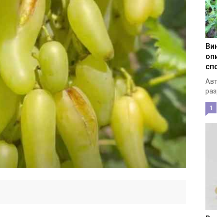
Ви
оп
сп
Авт
раз
1