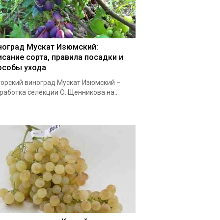
ноград Мускат Изюмский:
исание сорта, правила посадки и
особы ухода
орский виноград Мускат Изюмский –
работка селекции О. Щенникова на...