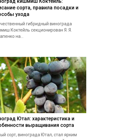
ноград кишмиш Коктейль:
исание сорта, правила посадки и
особы ухода
чественный гибридный винограда
миш Коктейль секционирован Я. Я.
апенко на...
ноград Ютал: характеристика и
обенности выращивания сорта
ый сорт, винограда Ютал, стал ярким