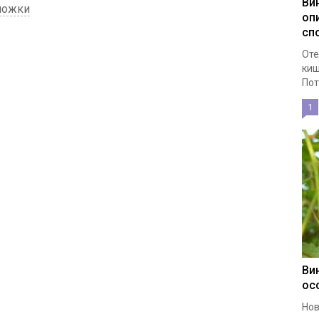
Ви
ножки
оп
сп
Оте
киш
Пот
1
Ви
ос
Нов