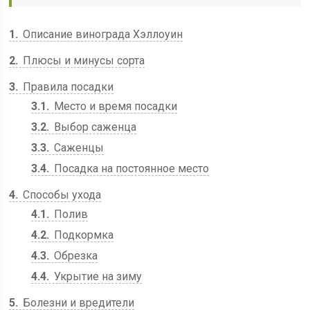
1
Описание винограда Хэллоуин
2
Плюсы и минусы сорта
3
Правила посадки
3.1
Место и время посадки
3.2
Выбор саженца
3.3
Саженцы
3.4
Посадка на постоянное место
4
Способы ухода
4.1
Полив
4.2
Подкормка
4.3
Обрезка
4.4
Укрытие на зиму
5
Болезни и вредители