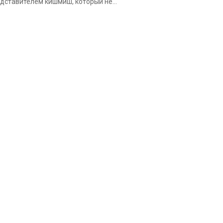
дставителем кишмиш, который не...