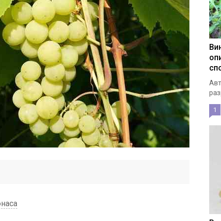
Ви
оп
сп
Авт
раз
1
юнаса