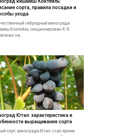
ноград кишмиш Коктейль:
исание сорта, правила посадки и
особы ухода
чественный гибридный винограда
миш Коктейль секционирован Я. Я.
апенко на...
ноград Ютал: характеристика и
обенности выращивания сорта
ый сорт, винограда Ютал, стал ярким