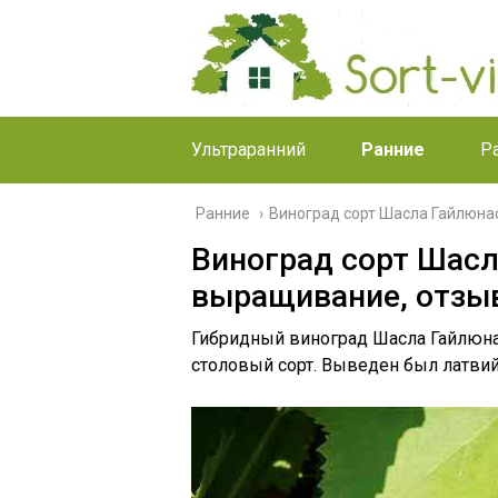
Ультраранний
Ранние
Р
Ранние
›
Виноград сорт Шасла Гайлюна
Виноград сорт Шасл
выращивание, отзы
Гибридный виноград Шасла Гайлюна
столовый сорт. Выведен был латви