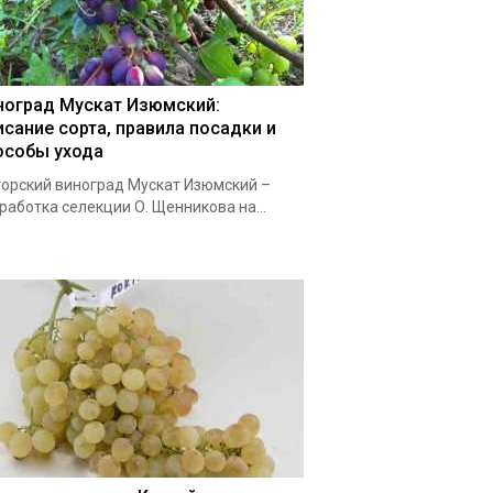
ноград Мускат Изюмский:
исание сорта, правила посадки и
особы ухода
орский виноград Мускат Изюмский –
работка селекции О. Щенникова на...