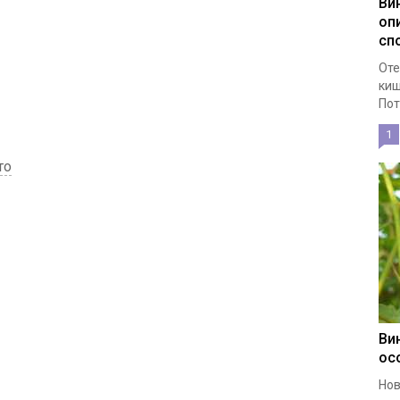
Ви
оп
сп
Оте
киш
Пот
1
то
Ви
ос
Нов