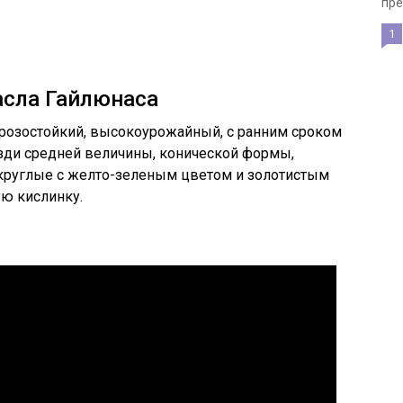
пре
1
асла Гайлюнаса
орозостойкий, высокоурожайный, с ранним сроком
озди средней величины, конической формы,
круглые с желто-зеленым цветом и золотистым
ую кислинку.