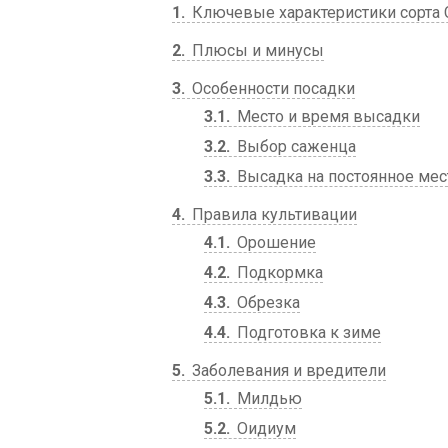
1
Ключевые характеристики сорта
2
Плюсы и минусы
3
Особенности посадки
3.1
Место и время высадки
3.2
Выбор саженца
3.3
Высадка на постоянное мес
4
Правила культивации
4.1
Орошение
4.2
Подкормка
4.3
Обрезка
4.4
Подготовка к зиме
5
Заболевания и вредители
5.1
Милдью
5.2
Оидиум