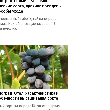
ноград кишмиш Коктейль:
исание сорта, правила посадки и
особы ухода
чественный гибридный винограда
миш Коктейль секционирован Я. Я.
апенко на...
ноград Ютал: характеристика и
обенности выращивания сорта
ый сорт, винограда Ютал, стал ярким