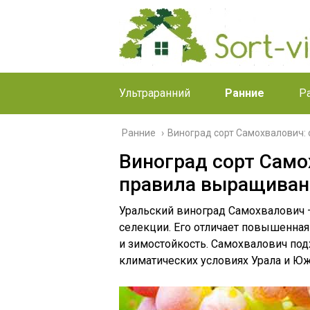
Ультраранний
Ранние
Р
Ранние
›
Виноград сорт Самохвалович:
Виноград сорт Само
правила выращиван
Уральский виноград Самохвалович 
селекции. Его отличает повышенная
и зимостойкость. Самохвалович под
климатических условиях Урала и Юж