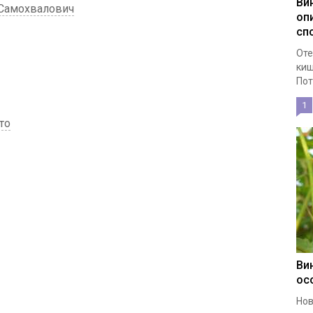
Ви
 Самохвалович
оп
сп
Оте
киш
Пот
1
то
Ви
ос
Нов