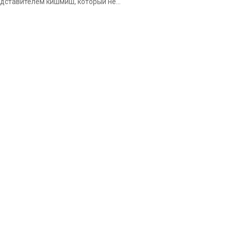
дставителем кишмиш, который не...