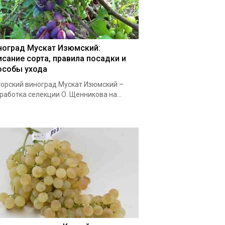
ноград Мускат Изюмский:
исание сорта, правила посадки и
особы ухода
орский виноград Мускат Изюмский –
работка селекции О. Щенникова на...