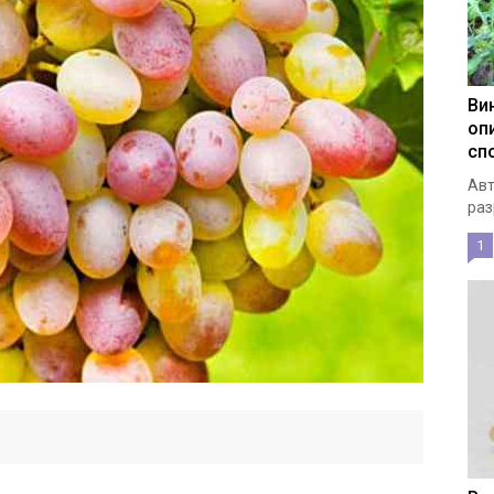
Ви
оп
сп
Авт
раз
1