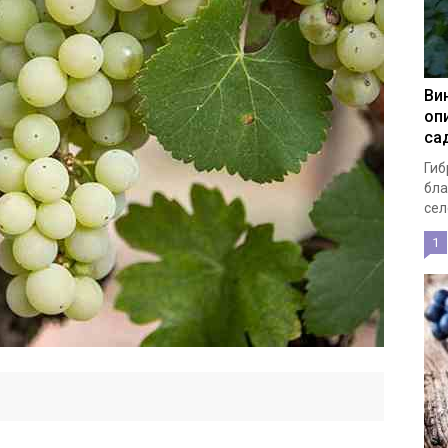
Ви
оп
са
Гиб
бла
сел
1