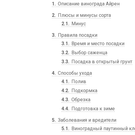
1
Описание винограда Айрен
2
Плюсы и минусы сорта
2.1
Минус
3
Правила посадки
3.1
Время и место посадки
3.2
Выбор саженца
3.3
Посадка в открытый грунт
4
Способы ухода
4.1
Полив
4.2
Подкормка
4.3
Обрезка
4.4
Подготовка к зиме
5
Заболевания и вредители
5.1
Виноградный паутинный к