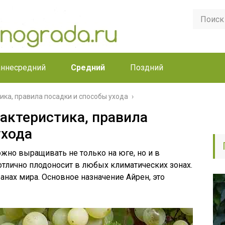
аннесредний
Средний
Поздний
ика, правила посадки и способы ухода
рактеристика, правила
ухода
ожно выращивать не только на юге, но и в
отлично плодоносит в любых климатических зонах.
анах мира. Основное назначение Айрен, это