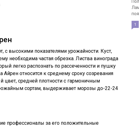
Пол
щ
Лам
поя
1
рен
рт, с высокими показателями урожайности. Куст,
ему необходима частая обрезка. Листва винограда
орый легко распознать по рассеченности и пушку
а Айрен относится к среднему сроку созревания
й цвет, средней плотности с гармоничным
урожайным сортам, выдерживает морозы до-22-24
гие профессионалы за его положительные