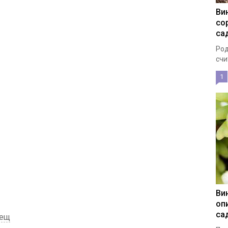
Ви
со
са
Род
счи
1
Ви
оп
са
лещ