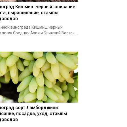
ноград Кишмиш черный: описание
рта, выращивание, отзывы
доводов
иной винограда Кишмиш черный
тается Средняя Азия и Ближний Восток....
ноград сорт Ламборджини:
исание, посадка, уход, отзывы
доводов